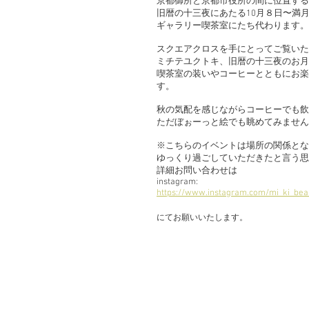
京都御所と京都市役所の間に位置する
旧暦の十三夜にあたる10月８日〜満月
ギャラリー喫茶室にたち代わります。
スクエアクロスを手にとってご覧いた
ミチテユクトキ、旧暦の十三夜のお月
喫茶室の装いやコーヒーとともにお楽
す。
秋の気配を感じながらコーヒーでも飲
ただぼぉーっと絵でも眺めてみません
※こちらのイベントは場所の関係とな
ゆっくり過ごしていただきたと言う思
詳細お問い合わせは
instagram:
https://www.instagram.com/mi_ki_bea
​にてお願いいたします。