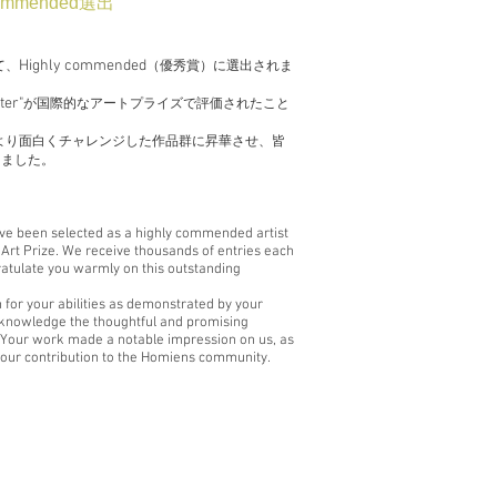
 commended選出
Highly commended
て、
（優秀賞）に選出されま
ter"
が国際的なアートプライズで評価されたこと
〟の世界をより面白くチャレンジした作品群に昇華させ、皆
しました。
have been selected as a highly commended artist
Art Prize. We receive thousands of entries each
gratulate you warmly on this outstanding
n for your abilities as demonstrated by your
acknowledge the thoughtful and promising
ce. Your work made a notable impression on us, as
your contribution to the Homiens community.