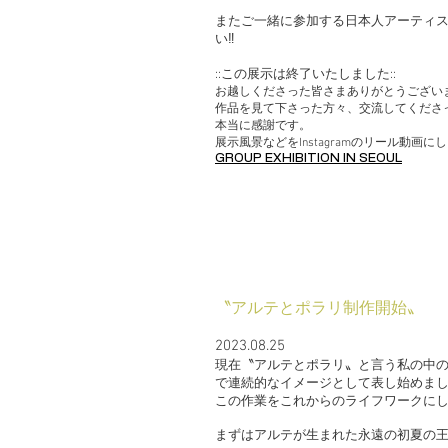
またご一緒に参加する日本人アーティ
い‼︎
::この展示は終了いたしました::
お越しくださった皆さまありがとうござい
作品を見て下さった方々、交流してくださ
本当に感謝です。
展示風景などをInstagramのリール動画
GROUP EXHIBITION IN SEOUL
〝アルテとポラリ制作開始〟
2023.08.25
現在〝アルテとポラリ〟と言う私の中
で連続的なイメージとして表し始めま
この作業をこれからのライフワークに
まずはアルテが生まれた永遠の初夏の